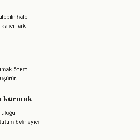
lebilir hale
kalıcı fark
korumak önem
üşürür.
en kurmak
mluluğu
tutum belirleyici