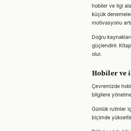
hobiler ve ilgi a
küçük denemelerl
motivasyonu artır
Doğru kaynaklarda
güçlendirir. Kita
olur.
Hobiler ve 
Çevremizde hobil
bilgilere yönelm
Günlük rutinler i
biçimde yükseltir