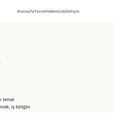
Anasayfa
Yazılar
Hakkımızda
İletişim
y
ak temel
ek, iş birliğini