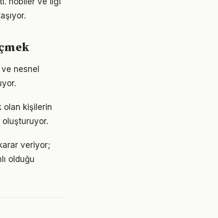
. hobiler ve ilgi
aşıyor.
ölçmek
k ve nesnel
uyor.
 olan kişilerin
i oluşturuyor.
karar veriyor;
lı olduğu