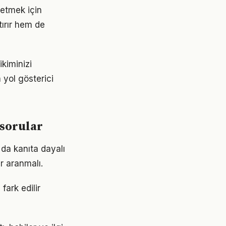
e etmek için
ırır hem de
ikiminizi
 yol gösterici
 sorular
 da kanıta dayalı
r aranmalı.
fark edilir