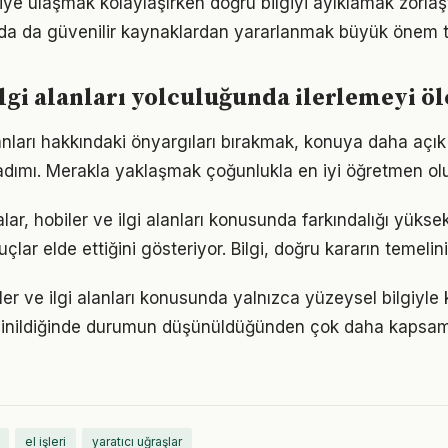
giye ulaşmak kolaylaşırken doğru bilgiyi ayıklamak zorlaştı
da da güvenilir kaynaklardan yararlanmak büyük önem t
ilgi alanları yolculuğunda ilerlemeyi 
alanları hakkındaki önyargıları bırakmak, konuya daha açı
adımı. Merakla yaklaşmak çoğunlukla en iyi öğretmen ol
lar, hobiler ve ilgi alanları konusunda farkındalığı yüksek
çlar elde ettiğini gösteriyor. Bilgi, doğru kararın temelin
ler ve ilgi alanları konusunda yalnızca yüzeysel bilgiyle 
 inildiğinde durumun düşünüldüğünden çok daha kapsam
el işleri
yaratıcı uğraşlar