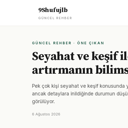
9Shufujlb
GÜNCEL REHBER
GÜNCEL REHBER · ÖNE ÇIKAN
Seyahat ve keşif i
artırmanın bilims
Pek çok kişi seyahat ve keşif konusunda ya
ancak detaylara inildiğinde durumun düş
görülüyor.
6 Ağustos 2026