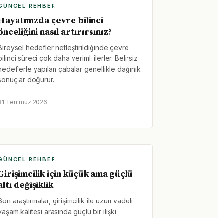
GÜNCEL REHBER
Hayatınızda çevre bilinci
önceliğini nasıl artırırsınız?
Bireysel hedefler netleştirildiğinde çevre
bilinci süreci çok daha verimli ilerler. Belirsiz
hedeflerle yapılan çabalar genellikle dağınık
sonuçlar doğurur.
31 Temmuz 2026
GÜNCEL REHBER
Girişimcilik için küçük ama güçlü
altı değişiklik
Son araştırmalar, girişimcilik ile uzun vadeli
yaşam kalitesi arasında güçlü bir ilişki