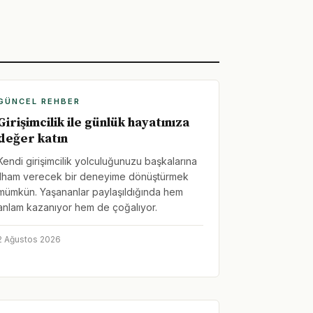
GÜNCEL REHBER
Girişimcilik ile günlük hayatınıza
değer katın
Kendi girişimcilik yolculuğunuzu başkalarına
ilham verecek bir deneyime dönüştürmek
mümkün. Yaşananlar paylaşıldığında hem
anlam kazanıyor hem de çoğalıyor.
2 Ağustos 2026